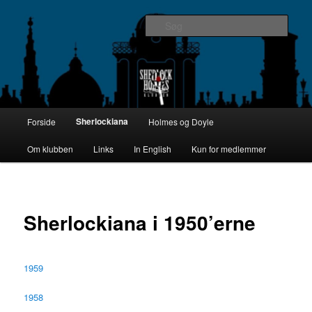
Fortsæt
The Danish Baker Street Irregulars
til
Søg
primært
indhold
SHERLOCK HOLMES KLUBBEN I
DANMARK
Hovedmenu
Sherlockiana
Forside
Holmes og Doyle
Om klubben
Links
In English
Kun for medlemmer
Sherlockiana i 1950’erne
1959
1958