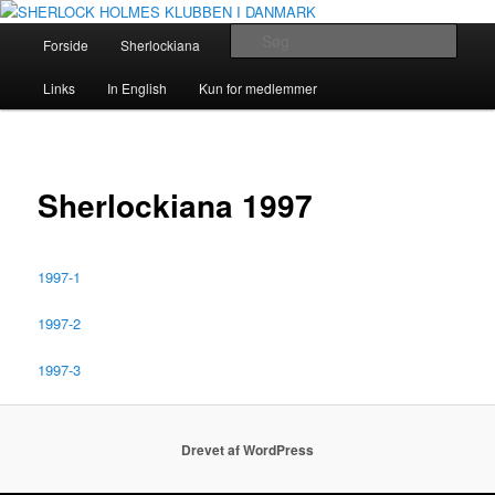
Fortsæt
The Danish Baker Street Irregulars
til
Hovedmenu
Søg
Forside
Sherlockiana
Holmes og Doyle
Om klubben
primært
indhold
SHERLOCK HOLMES KLUBBEN I
Links
In English
Kun for medlemmer
DANMARK
Sherlockiana 1997
1997-1
1997-2
1997-3
Drevet af WordPress