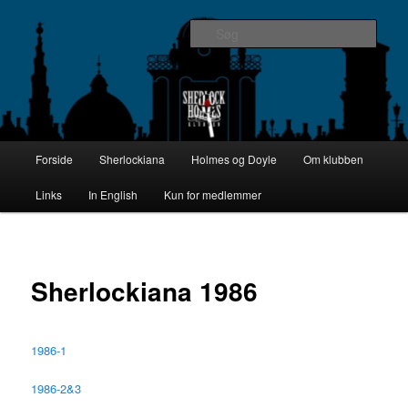
Fortsæt
The Danish Baker Street Irregulars
til
Søg
primært
indhold
SHERLOCK HOLMES KLUBBEN I
DANMARK
Hovedmenu
Forside
Sherlockiana
Holmes og Doyle
Om klubben
Links
In English
Kun for medlemmer
Sherlockiana 1986
1986-1
1986-2&3