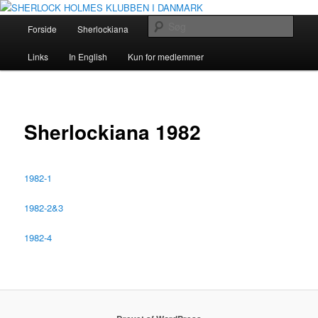
Fortsæt
The Danish Baker Street Irregulars
til
Hovedmenu
Søg
Forside
Sherlockiana
Holmes og Doyle
Om klubben
primært
indhold
SHERLOCK HOLMES KLUBBEN I
Links
In English
Kun for medlemmer
DANMARK
Sherlockiana 1982
1982-1
1982-2&3
1982-4