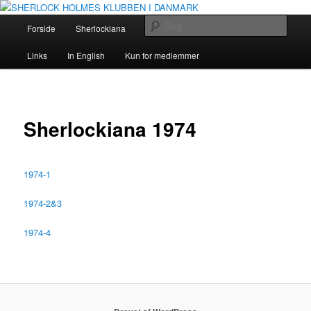
Fortsæt
The Danish Baker Street Irregulars
til
Hovedmenu
Søg
Forside
Sherlockiana
Holmes og Doyle
Om klubben
primært
indhold
SHERLOCK HOLMES KLUBBEN I
Links
In English
Kun for medlemmer
DANMARK
Sherlockiana 1974
1974-1
1974-2&3
1974-4