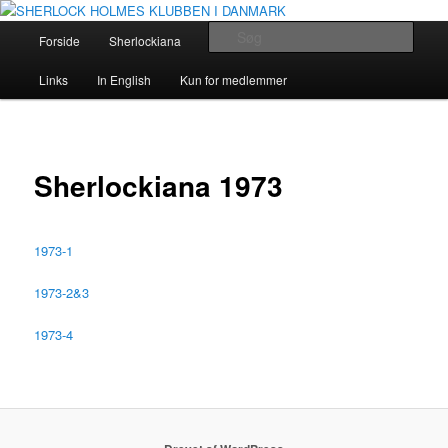
Fortsæt
The Danish Baker Street Irregulars
til
Hovedmenu
Søg
Forside
Sherlockiana
Holmes og Doyle
Om klubben
primært
indhold
SHERLOCK HOLMES KLUBBEN I
Links
In English
Kun for medlemmer
DANMARK
Sherlockiana 1973
1973-1
1973-2&3
1973-4